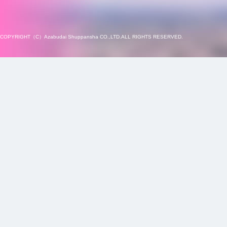
COPYRIGHT（C）Azabudai Shuppansha CO.,LTD.ALL RIGHTS RESERVED.