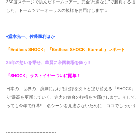
360度ステージで挑んだドームツアー。完全“死角なし”で勝負する
した、ドームツアーオーラスの模様をお届けします☆
♦堂本光一、佐藤勝利ほか
『Endless SHOCK』『Endless SHOCK -Eternal-』レポート
25年の想いを乗せ、華麗に帝国劇場を舞う!!
『SHOCK』ラストイヤーついに開幕！
日本の、世界の、演劇における記録を次々と塗り替える『SHOCK
り”最高を更新していく、迫力の舞台の模様をお届けします。そして、『Endles
っても今年で終幕!! 名シーンを見逃さないために、ココでしっか
---------------------------------