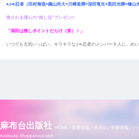
♦
忍者（田村海琉×織山尚大×川﨑皇輝×深田竜生×黒田光輝×檜山
少年
推される僕らの“推し活”プレゼン!!
「深田は推しポイントだらけ（笑）！」
いつでも元気いっぱい、キラキラな
忍者のメンバー６人に、めい
少年
麻布台出版社
HOME
新着情報
ポポロ
別冊情報
バ
Azabudai Shuppansya web