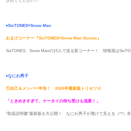
されてください♡
♦SixTONES×Snow Man
おまけコーナー『SixTONES×Snow Man Source』
SixTONES、Snow Manの15人で送る新コーナー！ 情報源はSi
♦なにわ男子
①自己＆メンバー申告！ 2024年最新版トリセツ☆
「ときめきすぎて、ケータイの待ち受けも流星！」
“取扱説明書”最新版を大公開！ なにわ男子が透けて見える（!?