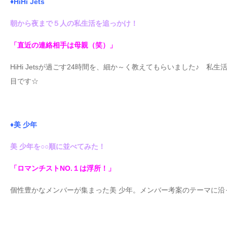
♦HiHi Jets
朝から夜まで５人の私生活を追っかけ！
「直近の連絡相手は母親（笑）」
HiHi Jetsが過ごす24時間を、細か～く教えてもらいました♪ 
目です☆
♦美 少年
美 少年を○○順に並べてみた！
「ロマンチストNO.１は浮所！」
個性豊かなメンバーが集まった美 少年。メンバー考案のテーマに沿