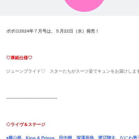
ポポロ2024年７月号は、５月22日（水）発売！
♡厚紙仕様♡
ジューンブライド♡ スターたちがスーツ姿でキュンをお届けしま
---------------------------------
◇ライヴ＆ステージ
♦横山裕、King & Prince、田中樹、深澤辰哉、渡辺翔太、なにわ男子、Tr