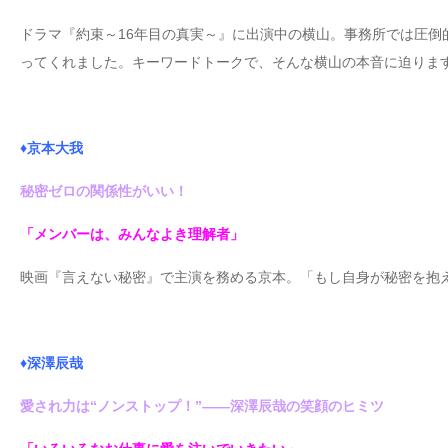
ドラマ『約束～16年目の真実～』に出演中の横山。事務所では圧
ってくれました。キーワードトークで、そんな横山の本音に迫りま
♦京本大我
秘密ゼロの関係性がいい！
「メンバーは、みんなよき理解者」
映画『言えない秘密』で主演を務める京本。「もし自身が秘密を抱
♦深澤辰哉
愛され力は“ノンストップ！”――深澤辰哉の笑顔のヒミツ