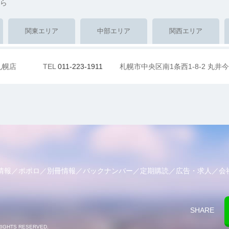
ら
関東エリア
中部エリア
関西エリア
札幌店
TEL
011-223-1911
札幌市中央区南1条西1-8-2 丸井今
情報
ポポロ
別冊情報
バックナンバー
定期購読
広告・求人
会
SHARE
RIGHTS RESERVED.