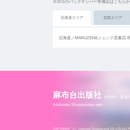
ポポロのバックナンバー常備店はこちらか
北海道エリア
北陸エリア
北海道／MARUZEN&ジュンク堂書店 
麻布台出版社
HOME
新着
Azabudai Shuppansya web
COPYRIGHT（C）Azabudai Shuppansha CO.,LTD.ALL 