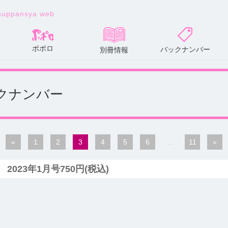
huppansya web
ポポロ
バックナンバー
別冊情報
 バックナンバー
«
1
2
3
4
5
6
…
11
»
2023年1月号750円(税込)