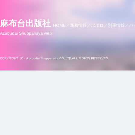
麻布台出版社
HOME
新着情報
ポポロ
別冊情報
バ
Azabudai Shuppansya web
COPYRIGHT（C）Azabudai Shuppansha CO.,LTD.ALL RIGHTS RESERVED.